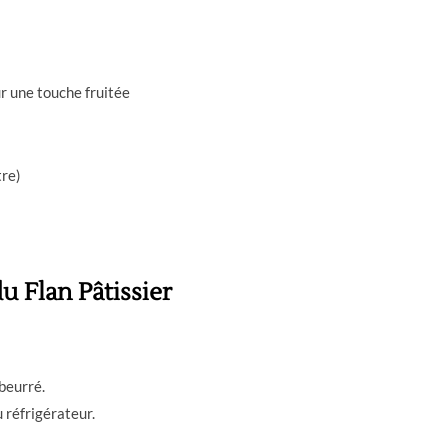
 une touche fruitée
tre)
u Flan Pâtissier
 beurré.
 réfrigérateur.