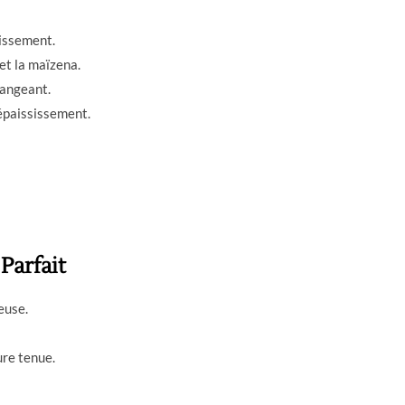
missement.
et la maïzena.
langeant.
épaississement.
Parfait
euse.
ure tenue.