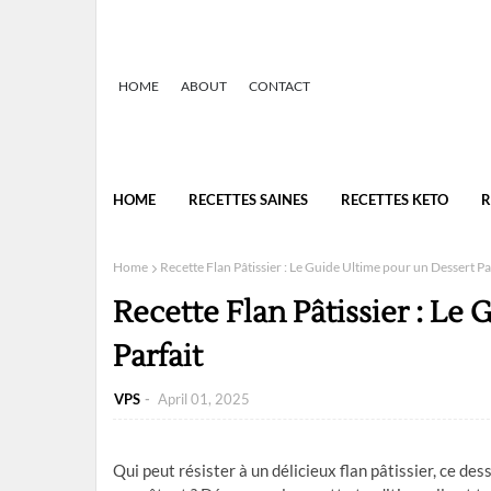
HOME
ABOUT
CONTACT
HOME
RECETTES SAINES
RECETTES KETO
R
Home
Recette Flan Pâtissier : Le Guide Ultime pour un Dessert Pa
Recette Flan Pâtissier : Le
Parfait
VPS
April 01, 2025
Qui peut résister à un délicieux flan pâtissier, ce de